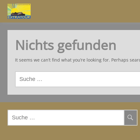
Nichts gefunden
It seems we can’t find what you’re looking for. Perhaps sear
S
u
c
h
e
n
S
a
u
c
c
h
h