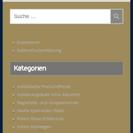
S
u
c
h
Impressum
e
Datenschutzerklärung
n
a
Kategorien
c
h
:
Individuelle Postschiffreise
Sonderangebote Infos Aktuelles
Begleitete- und Gruppenreisen
Havila Kystrouten Flotte
Polare Reise-Erlebnisse
Hotels Norwegen