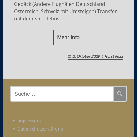
Gepäck (Andere Flughäfen Deutschland,
Österreich, Schweiz mit Umsteigen) Transfer
mit dem Shuttlebus…
Mehr Info
2. Oktober 2023
Horst Reitz
S
u
c
h
Impressum
e
Datenschutzerklärung
n