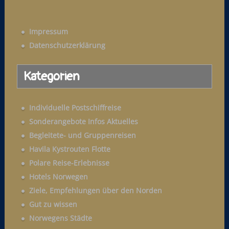
a
c
c
h
h
Impressum
e
:
Datenschutzerklärung
n
a
Kategorien
c
h
:
Individuelle Postschiffreise
Sonderangebote Infos Aktuelles
Begleitete- und Gruppenreisen
Havila Kystrouten Flotte
Polare Reise-Erlebnisse
Hotels Norwegen
Ziele, Empfehlungen über den Norden
Gut zu wissen
Norwegens Städte