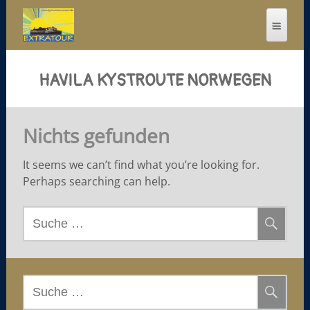
HAVILA KYSTROUTE NORWEGEN
Nichts gefunden
It seems we can’t find what you’re looking for.
Perhaps searching can help.
S
u
c
h
e
S
n
u