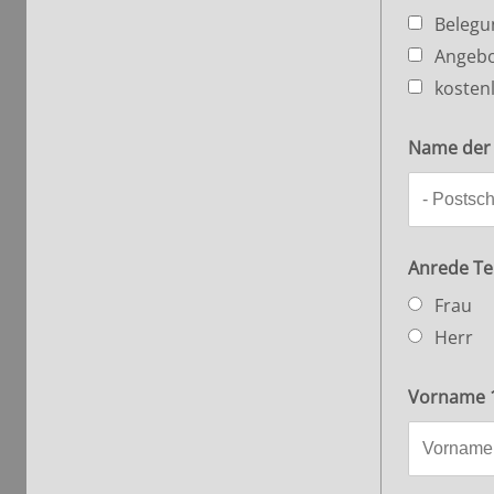
Belegu
Angebo
kostenl
Name der 
Anrede Te
Frau
Herr
Vorname 1