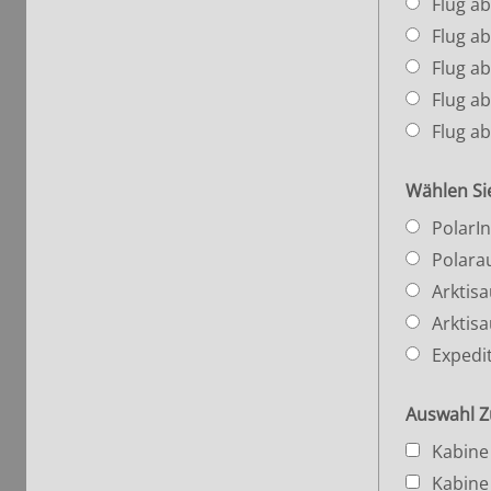
Flug ab
Flug a
Flug ab
Flug ab
Flug a
Wählen Si
PolarI
Polara
Arktis
Arktis
Expedi
Auswahl Z
Kabine
Kabine