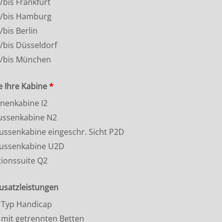
/bis Frankfurt
b/bis Hamburg
/bis Berlin
/bis Düsseldorf
b/bis München
e Ihre Kabine
*
nnenkabine I2
ussenkabine N2
aussenkabine eingeschr. Sicht P2D
aussenkabine U2D
tionssuite Q2
usatzleistungen
 Typ Handicap
 mit getrennten Betten