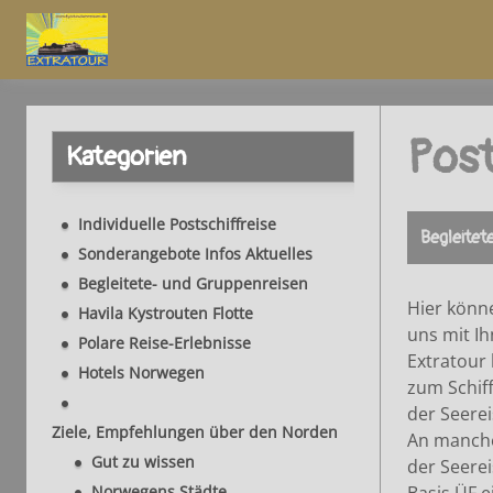
Post
Kategorien
Individuelle Postschiffreise
Begleitet
Sonderangebote Infos Aktuelles
Begleitete- und Gruppenreisen
Hier könne
Havila Kystrouten Flotte
uns mit Ih
Polare Reise-Erlebnisse
Extratour 
Hotels Norwegen
zum Schiff
der Seere
Ziele, Empfehlungen über den Norden
An manchen
Gut zu wissen
der Seerei
Norwegens Städte