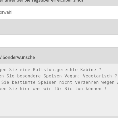
 unter der Sie Tagsüber erreichbar sind?
*
 / Sonderwünsche