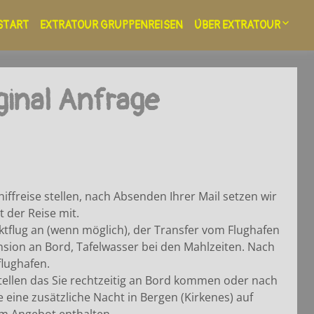
START
EXTRATOUR GRUPPENREISEN
ÜBER EXTRATOUR
Kontakt
ginal Anfrage
Newsletter bestellen!
Allgemeine Geschäf
A.G.B.
Touristikagentur un
Reiseveranstalter
Extratour Reisebüro 
ffreise stellen, nach Absenden Ihrer Mail setzen wir
 der Reise mit.
Auslandskenntnisse
ktflug an (wenn möglich), der Transfer vom Flughafen
Weiterbildungen
nsion an Bord, Tafelwasser bei den Mahlzeiten. Nach
Reiseführer Landkar
lughafen.
stellen das Sie rechtzeitig an Bord kommen oder nach
e eine zusätzliche Nacht in Bergen (Kirkenes) auf