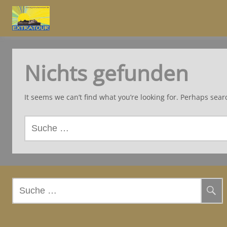
Nichts gefunden
It seems we can’t find what you’re looking for. Perhaps sear
S
u
c
h
e
n
S
a
u
c
c
h
h