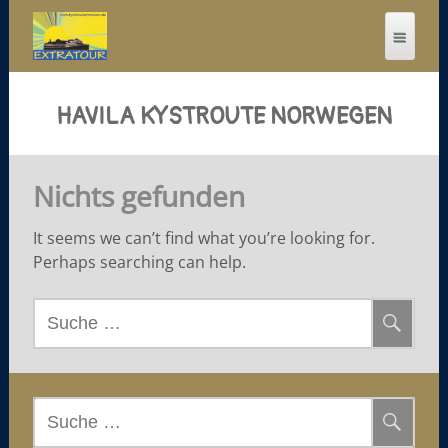
HAVILA KYSTROUTE NORWEGEN
Nichts gefunden
It seems we can’t find what you’re looking for.
Perhaps searching can help.
S
u
c
h
e
S
n
u