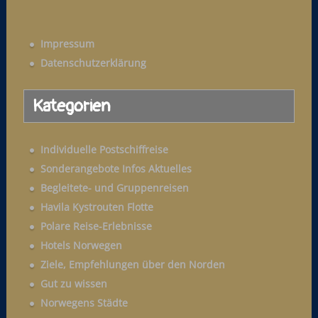
a
c
c
h
h
Impressum
e
:
Datenschutzerklärung
n
a
Kategorien
c
h
:
Individuelle Postschiffreise
Sonderangebote Infos Aktuelles
Begleitete- und Gruppenreisen
Havila Kystrouten Flotte
Polare Reise-Erlebnisse
Hotels Norwegen
Ziele, Empfehlungen über den Norden
Gut zu wissen
Norwegens Städte