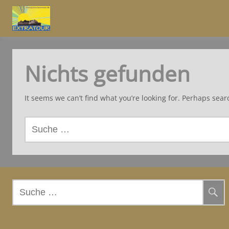
Nichts gefunden
It seems we can’t find what you’re looking for. Perhaps sear
S
u
c
h
e
n
S
a
u
c
c
h
h