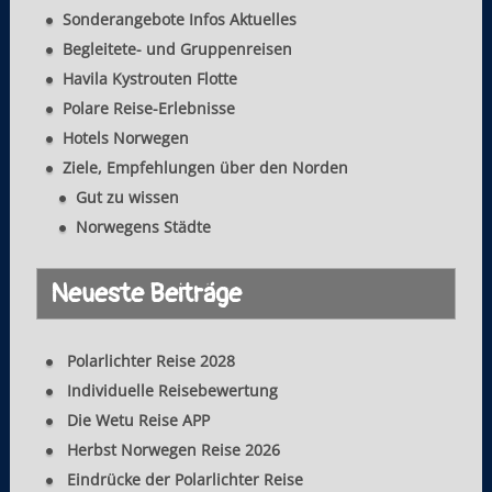
g
Sonderangebote Infos Aktuelles
a
Begleitete- und Gruppenreisen
t
Havila Kystrouten Flotte
Polare Reise-Erlebnisse
i
Hotels Norwegen
o
Ziele, Empfehlungen über den Norden
n
Gut zu wissen
Norwegens Städte
Neueste Beiträge
Polarlichter Reise 2028
Individuelle Reisebewertung
Die Wetu Reise APP
Herbst Norwegen Reise 2026
Eindrücke der Polarlichter Reise