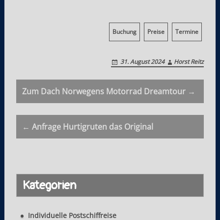
Buchung
Preise
Termine
31. August 2024
Horst Reitz
P
Zum Dach Norwegens Motorrad Dreamtour →
o
s
← Anfrage Hurtigruten das Original
t
n
a
Kategorien
v
i
Individuelle Postschiffreise