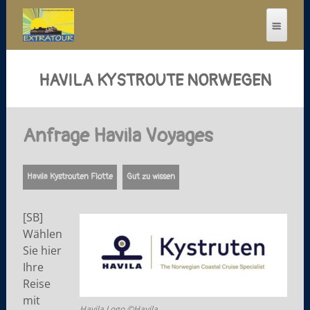
HAVILA KYSTROUTE NORWEGEN
Anfrage Havila Voyages
Havila Kystrouten Flotte
Gut zu wissen
[SB]
Wählen
Sie hier
Ihre
Reise
mit
Havila Logo ©Havila