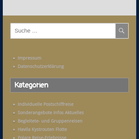
S
u
c
h
Impressum
e
Datenschutzerklärung
n
a
Kategorien
c
h
:
Individuelle Postschiffreise
Sonderangebote Infos Aktuelles
Begleitete- und Gruppenreisen
Havila Kystrouten Flotte
Polare Reise-Erlebnisse