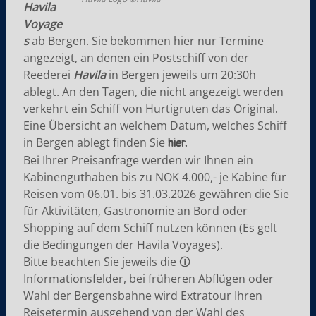
Havila
Voyage
s
ab Bergen. Sie bekommen hier nur Termine
angezeigt, an denen ein Postschiff von der
Reederei
Havila
in Bergen jeweils um 20:30h
ablegt. An den Tagen, die nicht angezeigt werden
verkehrt ein Schiff von Hurtigruten das Original.
Eine Übersicht an welchem Datum, welches Schiff
in Bergen ablegt finden Sie
hier.
Bei Ihrer Preisanfrage werden wir Ihnen ein
Kabinenguthaben bis zu NOK 4.000,- je Kabine für
Reisen vom 06.01. bis 31.03.2026 gewähren die Sie
für Aktivitäten, Gastronomie an Bord oder
Shopping auf dem Schiff nutzen können (Es gelt
die Bedingungen der Havila Voyages).
Bitte beachten Sie jeweils die
🛈
Informationsfelder, bei früheren Abflügen oder
Wahl der Bergensbahne wird Extratour Ihren
Reisetermin ausgehend von der Wahl des