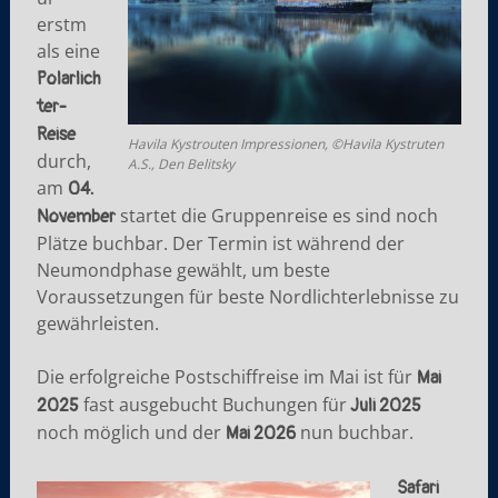
erstm
als eine
Polarlich
ter-
Reise
Havila Kystrouten Impressionen, ©Havila Kystruten
durch,
A.S., Den Belitsky
am
04.
startet die Gruppenreise es sind noch
November
Plätze buchbar. Der Termin ist während der
Neumondphase gewählt, um beste
Voraussetzungen für beste Nordlichterlebnisse zu
gewährleisten.
Die erfolgreiche Postschiffreise im Mai ist für
Mai
fast ausgebucht Buchungen für
2025
Juli 2025
noch möglich und der
nun buchbar.
Mai 2026
Safari