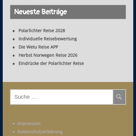
Neueste Beiträge
Polarlichter Reise 2028
Individuelle Reisebewertung
Die Wetu Reise APP
Herbst Norwegen Reise 2026
Eindrücke der Polarlichter Reise
S
u
c
h
Impressum
e
Datenschutzerklärung
n