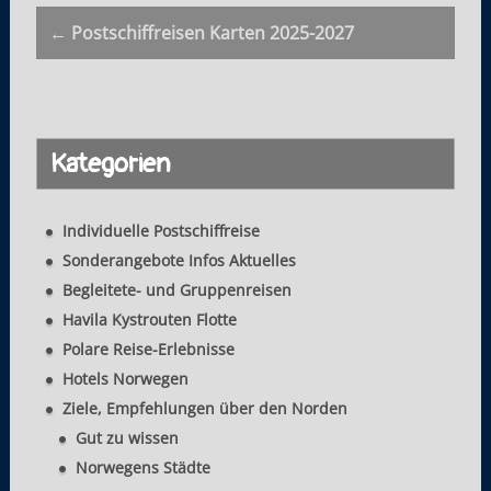
s
← Postschiffreisen Karten 2025-2027
t
n
a
Kategorien
v
i
Individuelle Postschiffreise
g
Sonderangebote Infos Aktuelles
a
Begleitete- und Gruppenreisen
t
Havila Kystrouten Flotte
Polare Reise-Erlebnisse
i
Hotels Norwegen
o
Ziele, Empfehlungen über den Norden
n
Gut zu wissen
Norwegens Städte