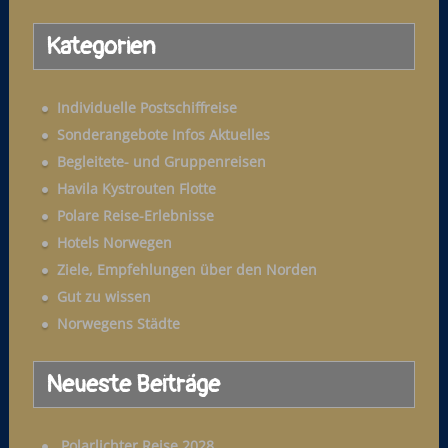
a
Kategorien
c
h
:
Individuelle Postschiffreise
Sonderangebote Infos Aktuelles
Begleitete- und Gruppenreisen
Havila Kystrouten Flotte
Polare Reise-Erlebnisse
Hotels Norwegen
Ziele, Empfehlungen über den Norden
Gut zu wissen
Norwegens Städte
Neueste Beiträge
Polarlichter Reise 2028