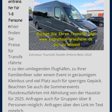
entrans
fer für
1-8
Persone
hier
n
finden
Sie
Preise
für
Extratour Touristik Shuttle ©Horst Reitz 2024
Transfe
rfahrte
n zu den umliegenden Flughäfen, zu Ihrer
Familienfeier oder einem Event in geräumigem
Kleinbus und viel Platz auch für sperriges Gepäck.
Beachten Sie auch die Sommerevents
Flusskreuzfahrten mit Abholung von der Haustür
für 2025. Anfragen auch für Gruppen über 8
Personen möglich. Anfragen über den Link im Text
möglich.