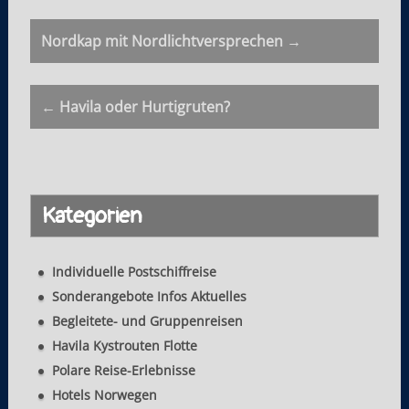
P
Nordkap mit Nordlichtversprechen →
o
s
← Havila oder Hurtigruten?
t
n
a
Kategorien
v
i
Individuelle Postschiffreise
g
Sonderangebote Infos Aktuelles
a
Begleitete- und Gruppenreisen
t
Havila Kystrouten Flotte
Polare Reise-Erlebnisse
i
Hotels Norwegen