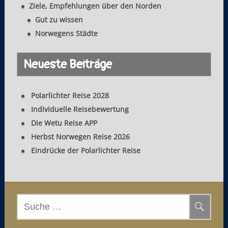
o
Ziele, Empfehlungen über den Norden
n
Gut zu wissen
Norwegens Städte
Neueste Beiträge
Polarlichter Reise 2028
Individuelle Reisebewertung
Die Wetu Reise APP
Herbst Norwegen Reise 2026
Eindrücke der Polarlichter Reise
S
u