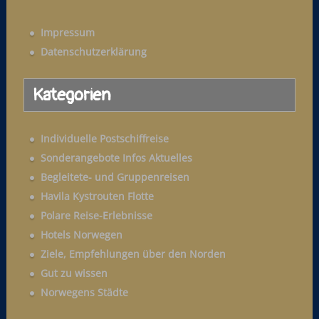
c
h
Impressum
e
Datenschutzerklärung
n
a
Kategorien
c
h
:
Individuelle Postschiffreise
Sonderangebote Infos Aktuelles
Begleitete- und Gruppenreisen
Havila Kystrouten Flotte
Polare Reise-Erlebnisse
Hotels Norwegen
Ziele, Empfehlungen über den Norden
Gut zu wissen
Norwegens Städte